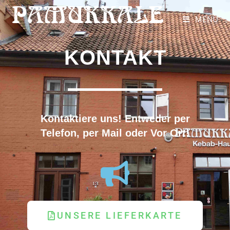
Inhalt
PAMUKKALE
springen
MENÜ
KONTAKT
Kontaktiere uns! Entweder per
Telefon, per Mail oder Vor Ort!
UNSERE LIEFERKARTE